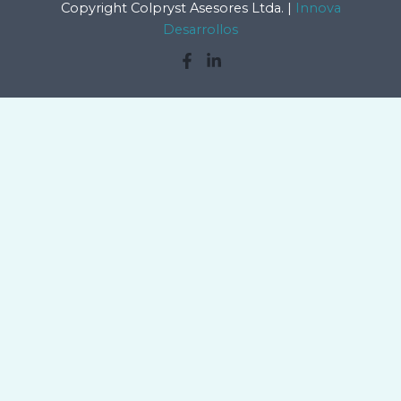
Copyright Colpryst Asesores Ltda. |
Innova
Desarrollos